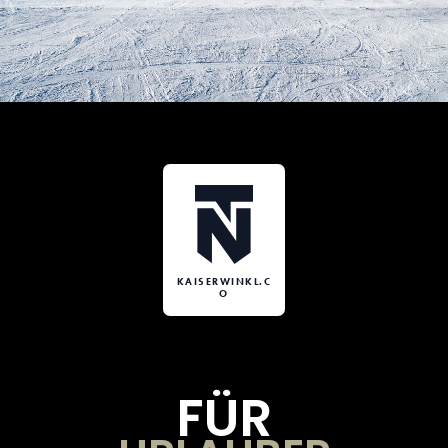
KAISERWINKL.C
O
FÜR